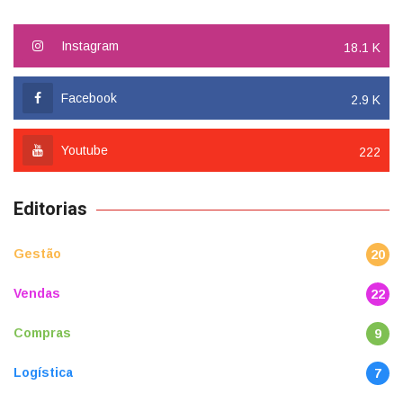
Instagram
18.1 K
Facebook
2.9 K
Youtube
222
Editorias
Gestão
20
Vendas
22
Compras
9
Logística
7