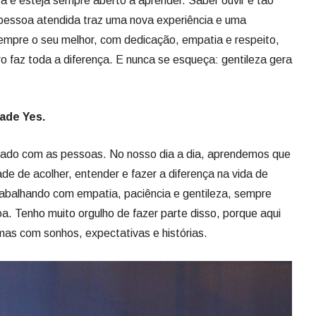
za e esteja sempre aberto a aprender. Saber ouvir é tão
 pessoa atendida traz uma nova experiência e uma
empre o seu melhor, com dedicação, empatia e respeito,
o faz toda a diferença. E nunca se esqueça: gentileza gera
ade Yes.
dado com as pessoas. No nosso dia a dia, aprendemos que
e de acolher, entender e fazer a diferença na vida de
abalhando com empatia, paciência e gentileza, sempre
. Tenho muito orgulho de fazer parte disso, porque aqui
as com sonhos, expectativas e histórias.