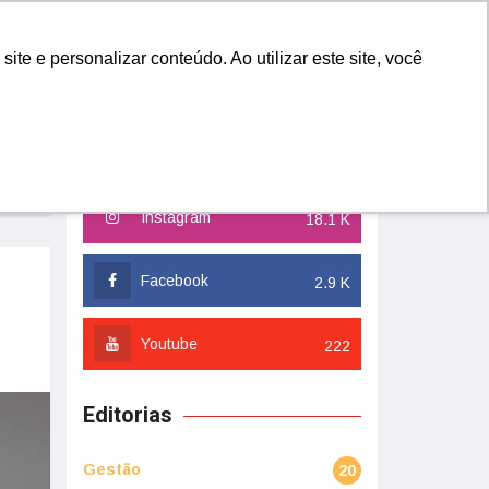
YES
QUERO FAZER PARTE
e e personalizar conteúdo. Ao utilizar este site, você
Redes Sociais
Instagram
18.1 K
Facebook
2.9 K
Youtube
222
Editorias
Gestão
20