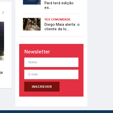
Pará terá edição
es...
YES COMUNIDADE
Diego Maia alerta: o
GESTÃO
GESTÃO
cliente da lo...
Newsletter
Treinamento
A importância do di
ja
varejo de móveis, e
colchões
INSCREVER