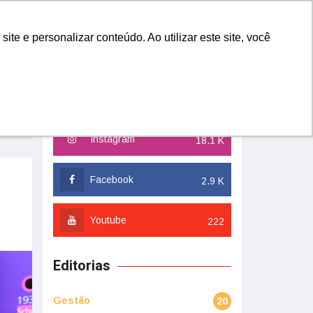
YES
QUERO FAZER PARTE
e e personalizar conteúdo. Ao utilizar este site, você
Redes Sociais
Instagram
18.1 K
Facebook
2.9 K
Youtube
222
Editorias
Gestão
20