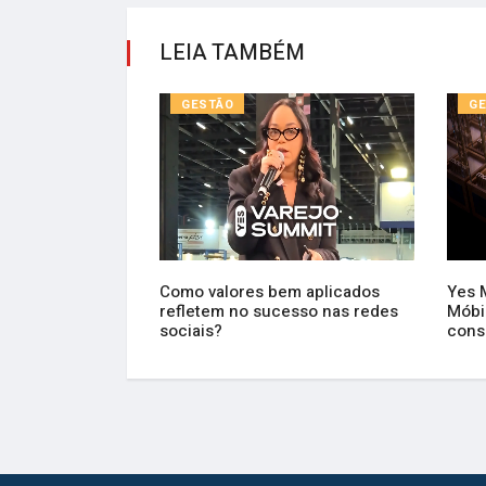
LEIA TAMBÉM
GESTÃO
G
 digital no
Como valores bem aplicados
Yes 
, eletros e
refletem no sucesso nas redes
Móbi
sociais?
cons