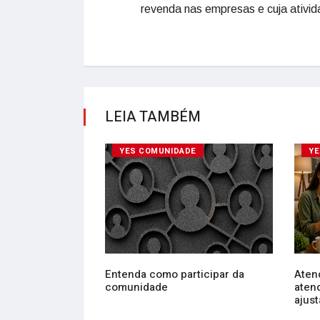
revenda nas empresas e cuja ativida
LEIA TAMBÉM
DE
YES COMUNIDADE
YE
lou: Diego Maia
Entenda como participar da
Aten
 alta
comunidade
aten
ajusta