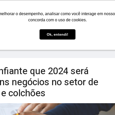
O
VENDAS
COMPRAS
LOGÍSTICA
EVENTOS 
melhorar o desempenho, analisar como você interage em nosso sit
concorda com o uso de cookies.
Ok, entendi!
nfiante que 2024 será
ns negócios no setor de
 e colchões