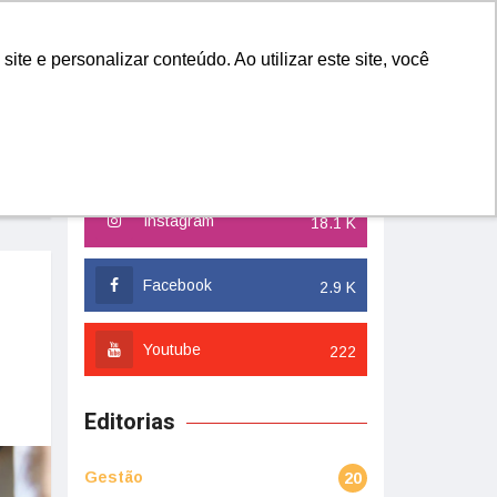
YES
QUERO FAZER PARTE
e e personalizar conteúdo. Ao utilizar este site, você
Redes Sociais
Instagram
18.1 K
Facebook
2.9 K
Youtube
222
Editorias
Gestão
20